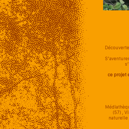
Découverte 
S’aventurer
s
ce projet
Médiathèqu
(57) , 
naturelle