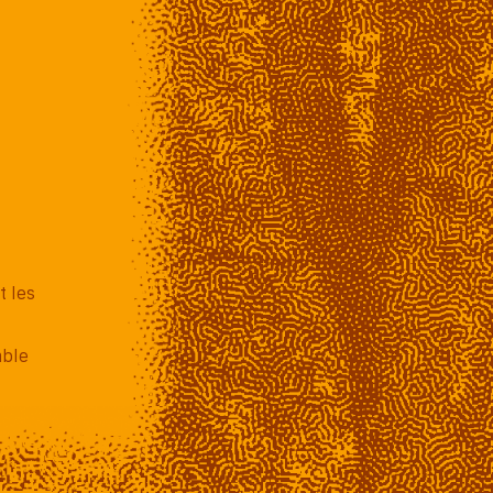
t les
mble