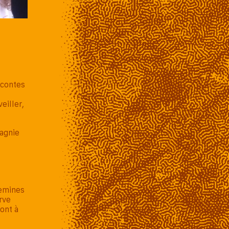
 contes
eiller,
pagnie
uemines
rve
ont à