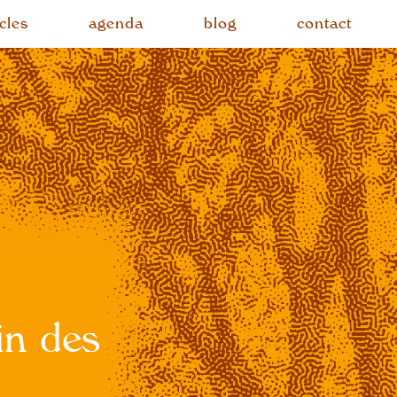
cles
agenda
blog
contact
in des