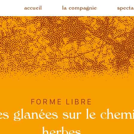
accueil
la compagnie
specta
FORME LIBRE
es glanées sur le chem
herbes