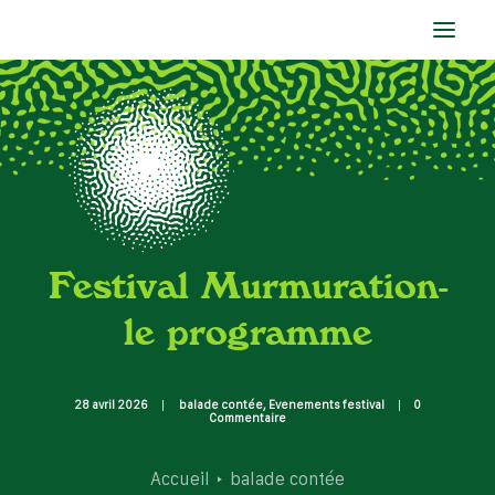
accueil
la compagnie
spectacles
agenda
Festival Murmuration-
blog
le programme
contact
28 avril 2026
|
balade contée
,
Evenements festival
|
0
Commentaire
Accueil
balade contée