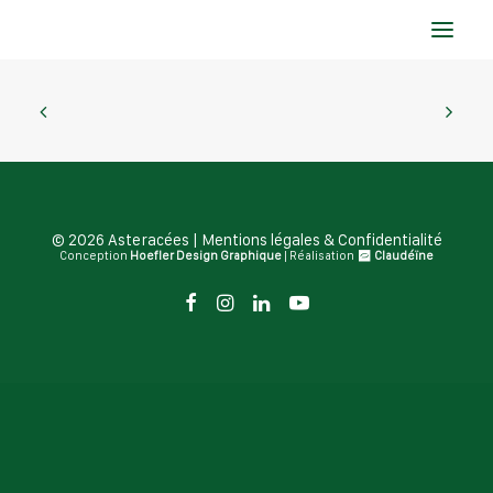
accueil
la compagnie
spectacles
© 2026 Asteracées |
Mentions légales & Confidentialité
Conception
Hoefler Design Graphique
| Réalisation
Claudéïne
agenda
blog
contact